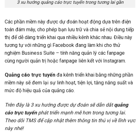
3 xu hướng quảng cáo trực tuyến trong tương lai gần
Các phần mềm này được dự đoán hoạt động dựa trên điện
toán đám mây, cho phép bạn lưu trữ và chia sẻ nội dung tiếp
thị để dễ dàng triển khai qua nhiều kênh khác nhau. Điều này
tương tự với những gì Facebook đang làm khi cho thử
nghiệm Business Suite – tính năng quản lý các fanpage
cùng người quản trị hoặc fanpage liên kết với Instagram.
Quảng cáo trực tuyến
đa kênh triển khai bằng những phần
mềm này sẽ đem lại sự linh hoạt, tiện lợi, tăng năng suất và
mức độ hiệu quả của quảng cáo.
Trên đây là 3 xu hướng được dự đoán sẽ dẫn dắt
quảng
cáo trực tuyến
phát triển mạnh mẽ hơn trong tương lai.
Theo dõi TMS để cập nhật thêm thông tin thú vị về lĩnh vực
này nhé!