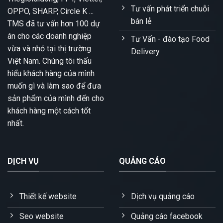
Tư vấn phát triển chuỗi
OPPO, SHARP, Circle K ...
bán lẻ
TMS đã tư vấn hơn 100 dự
án cho các doanh nghiệp
Tư Vấn - đào tạo Food
vừa và nhỏ tại thị trường
Delivery
Việt Nam. Chúng tôi thấu
hiểu khách hàng của mình
muốn gì và làm sao để đưa
sản phẩm của mình đến cho
khách hàng một cách tốt
nhất.
DỊCH VỤ
QUẢNG CÁO
Thiết kế website
Dịch vụ quảng cáo
Seo website
Quảng cáo facebook