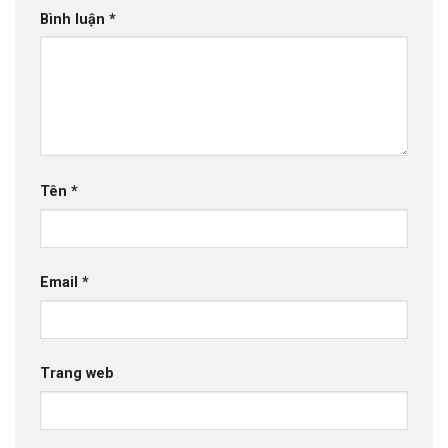
Bình luận
*
Tên
*
Email
*
Trang web