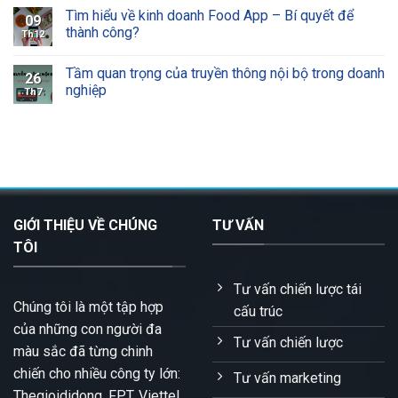
Tìm hiểu về kinh doanh Food App – Bí quyết để
09
thành công?
Th12
Tầm quan trọng của truyền thông nội bộ trong doanh
26
nghiệp
Th7
GIỚI THIỆU VỀ CHÚNG
TƯ VẤN
TÔI
Tư vấn chiến lược tái
Chúng tôi là một tập hợp
cấu trúc
của những con người đa
Tư vấn chiến lược
màu sắc đã từng chinh
chiến cho nhiều công ty lớn:
Tư vấn marketing
Thegioididong, FPT, Viettel,