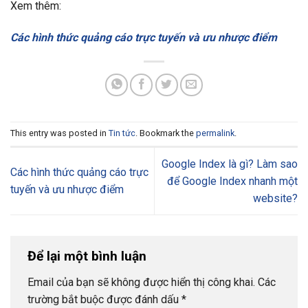
Xem thêm:
Các hình thức quảng cáo trực tuyến và ưu nhược điểm
This entry was posted in
Tin tức
. Bookmark the
permalink
.
Google Index là gì? Làm sao
Các hình thức quảng cáo trực
để Google Index nhanh một
tuyến và ưu nhược điểm
website?
Để lại một bình luận
Email của bạn sẽ không được hiển thị công khai.
Các
trường bắt buộc được đánh dấu
*