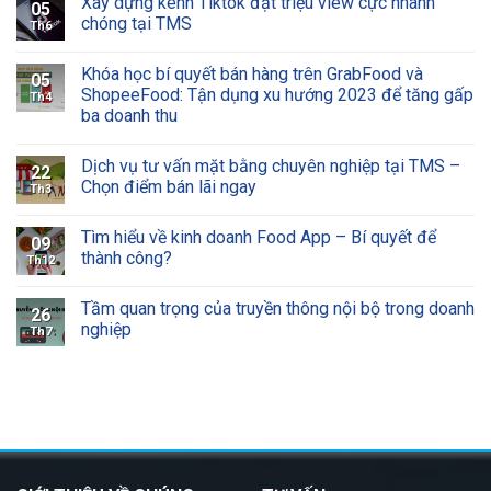
Xây dựng kênh Tiktok đạt triệu view cực nhanh
05
chóng tại TMS
Th6
Khóa học bí quyết bán hàng trên GrabFood và
05
ShopeeFood: Tận dụng xu hướng 2023 để tăng gấp
Th4
ba doanh thu
Dịch vụ tư vấn mặt bằng chuyên nghiệp tại TMS –
22
Chọn điểm bán lãi ngay
Th3
Tìm hiểu về kinh doanh Food App – Bí quyết để
09
thành công?
Th12
Tầm quan trọng của truyền thông nội bộ trong doanh
26
nghiệp
Th7