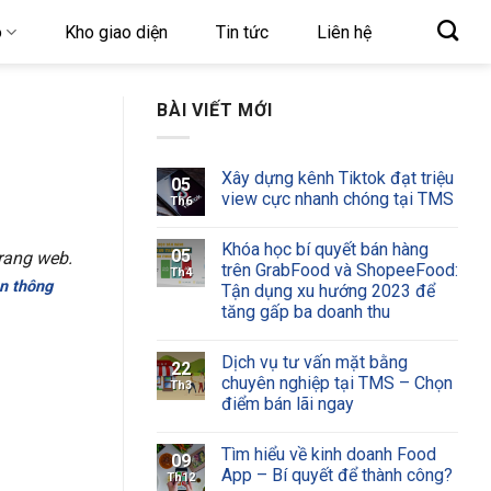
o
Kho giao diện
Tin tức
Liên hệ
BÀI VIẾT MỚI
Xây dựng kênh Tiktok đạt triệu
05
view cực nhanh chóng tại TMS
Th6
Khóa học bí quyết bán hàng
05
rang web.
trên GrabFood và ShopeeFood:
Th4
n
thông
Tận dụng xu hướng 2023 để
tăng gấp ba doanh thu
Dịch vụ tư vấn mặt bằng
22
chuyên nghiệp tại TMS – Chọn
Th3
điểm bán lãi ngay
Tìm hiểu về kinh doanh Food
09
App – Bí quyết để thành công?
Th12