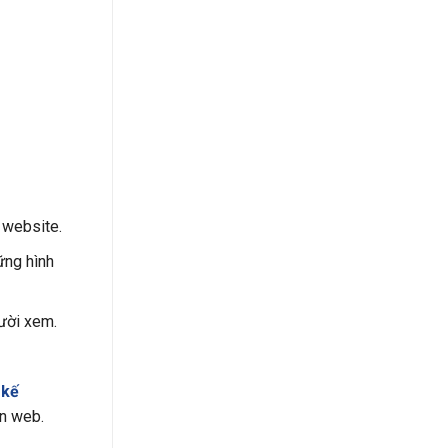
 website.
ững hình
ười xem.
 kế
ên web.