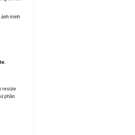
h ảnh minh
te.
n resize.
cứ phần