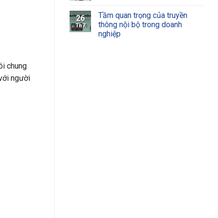
Tầm quan trọng của truyền
26
thông nội bộ trong doanh
Th7
nghiệp
ói chung
với người