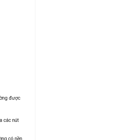
ường được
a các nút
ờng có nền