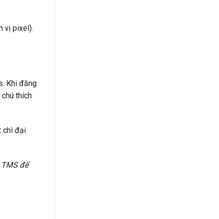
 vị pixel).
s. Khi đăng
 chú thích
 chì đại
i TMS để