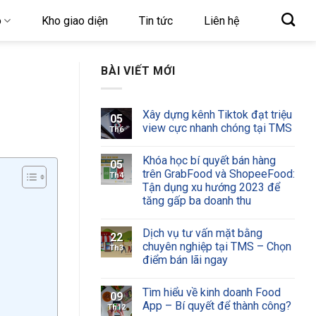
o
Kho giao diện
Tin tức
Liên hệ
BÀI VIẾT MỚI
Xây dựng kênh Tiktok đạt triệu
05
view cực nhanh chóng tại TMS
Th6
Khóa học bí quyết bán hàng
05
trên GrabFood và ShopeeFood:
Th4
Tận dụng xu hướng 2023 để
tăng gấp ba doanh thu
Dịch vụ tư vấn mặt bằng
22
chuyên nghiệp tại TMS – Chọn
Th3
điểm bán lãi ngay
Tìm hiểu về kinh doanh Food
09
App – Bí quyết để thành công?
Th12