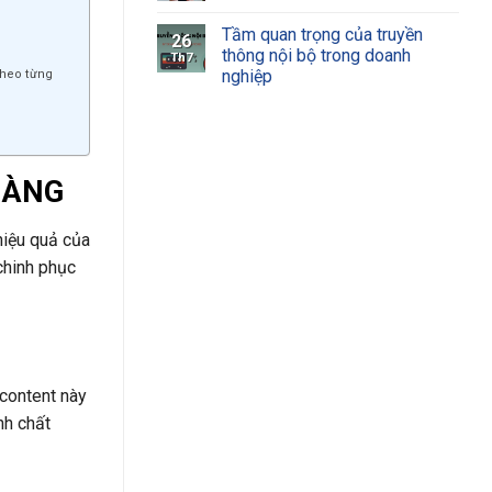
Tầm quan trọng của truyền
26
thông nội bộ trong doanh
Th7
nghiệp
theo từng
HÀNG
hiệu quả của
chinh phục
content này
nh chất