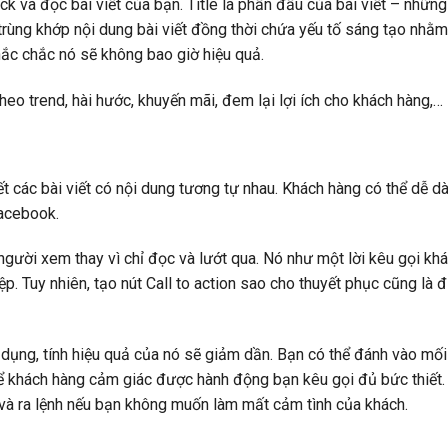
ick và đọc bài viết của bạn. Title là phần đầu của bài viết – những
 trùng khớp nội dung bài viết đồng thời chứa yếu tố sáng tạo nhằm
hắc chắc nó sẽ không bao giờ hiệu quả.
 theo trend, hài hước, khuyến mãi, đem lại lợi ích cho khách hàng,…
t các bài viết có nội dung tương tự nhau. Khách hàng có thể dễ d
Facebook.
 người xem thay vì chỉ đọc và lướt qua. Nó như một lời kêu gọi kh
. Tuy nhiên, tạo nút Call to action sao cho thuyết phục cũng là đ
dụng, tính hiệu quả của nó sẽ giảm dần. Bạn có thể đánh vào mối 
để khách hàng cảm giác được hành động bạn kêu gọi đủ bức thiết.
à ra lệnh nếu bạn không muốn làm mất cảm tình của khách.