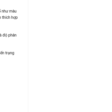
tố như màu
h thích hợp
và độ phân
đến trạng