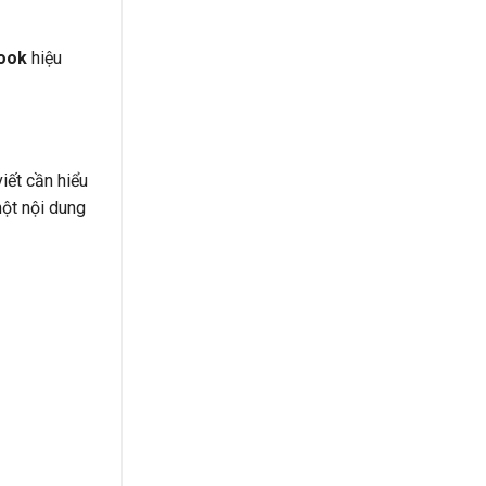
ook
hiệu
iết cần hiểu
một nội dung