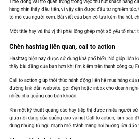
Title đóng vai trò quan trọng trong việc thu hút khách hàng cl
hàng nhìn thấy đầu tiên, vì vậy cần được đầu tư nghiêm túc,
tò mò của người xem. Bài viết của bạn có tựa kém thu hút, c
Một title hay và thú vị thì phải lồng ghép một số yếu tố như:
Chèn hashtag liên quan, call to action
Hashtag hiện nay được sử dụng khá phổ biến. Nó giúp liên kế
thấy bài đăng của bạn hơn khi tìm kiếm trên thanh công cụ 
Call to action giúp thôi thúc hành động liên hệ mua hàng của
đường link dẫn website, gọi điện hoặc inbox cho doanh nghiệp
nhiều nhà quảng cáo băn khoăn.
Khi một kỹ thuật quảng cáo hay tiếp thị được nhiều người sử 
giữa nội dung của quảng cáo và nút Call to action, làm sao 
dùng những từ ngữ mạnh mẽ, tránh mang hơi hướng lừa đảo v