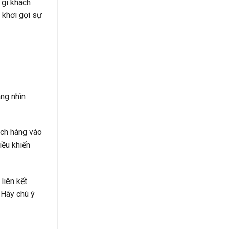
 gì khách
 khơi gợi sự
àng nhìn
ách hàng vào
iều khiến
liên kết
 Hãy chú ý