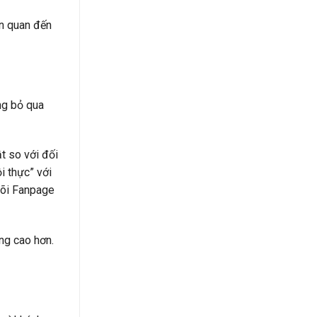
ên quan đến
ng bỏ qua
t so với đối
i thực” với
dõi Fanpage
ng cao hơn.