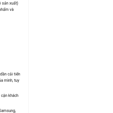
ệ sản xuất)
 phẩm và
dần cải tiến
ủa mình, tuy
p cận khách
(Samsung,