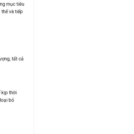
ờng mục tiêu
thế và tiếp
ượng, tất cả
kịp thời
loại bỏ