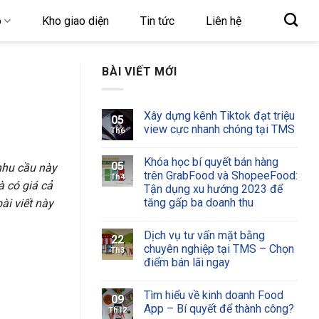
o
Kho giao diện
Tin tức
Liên hệ
BÀI VIẾT MỚI
Xây dựng kênh Tiktok đạt triệu
05
view cực nhanh chóng tại TMS
Th6
Khóa học bí quyết bán hàng
05
 nhu cầu này
trên GrabFood và ShopeeFood:
Th4
à có giá cả
Tận dụng xu hướng 2023 để
tăng gấp ba doanh thu
ài viết này
Dịch vụ tư vấn mặt bằng
22
chuyên nghiệp tại TMS – Chọn
Th3
điểm bán lãi ngay
Tìm hiểu về kinh doanh Food
09
App – Bí quyết để thành công?
Th12