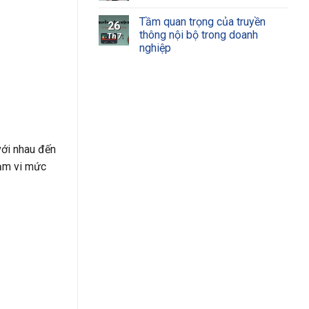
Tầm quan trọng của truyền
26
thông nội bộ trong doanh
Th7
nghiệp
với nhau đến
ạm vi mức