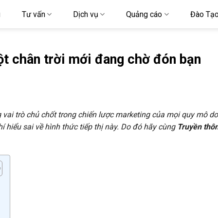
u
Tư vấn
Dịch vụ
Quảng cáo
Đào Tạ
ột chân trời mới đang chờ đón bạn
g vai trò chủ chốt trong chiến lược marketing của mọi quy mô d
hiểu sai về hình thức tiếp thị này. Do đó hãy cùng
Truyền th