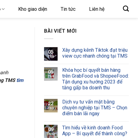
o
Kho giao diện
Tin tức
Liên hệ
BÀI VIẾT MỚI
Xây dựng kênh Tiktok đạt triệu
05
view cực nhanh chóng tại TMS
Th6
Khóa học bí quyết bán hàng
05
oanh
trên GrabFood và ShopeeFood:
Th4
ông TMS
tìm
Tận dụng xu hướng 2023 để
tăng gấp ba doanh thu
Dịch vụ tư vấn mặt bằng
22
chuyên nghiệp tại TMS – Chọn
Th3
điểm bán lãi ngay
Tìm hiểu về kinh doanh Food
09
App – Bí quyết để thành công?
Th12