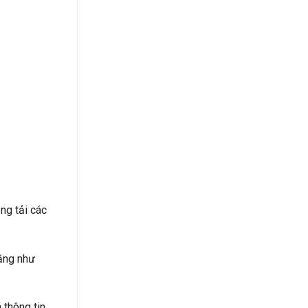
ng tải các
năng như
 thông tin