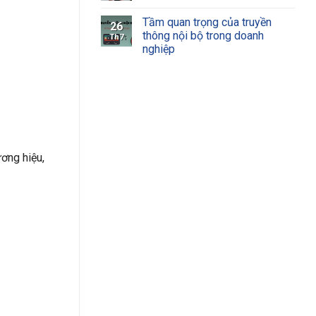
Tầm quan trọng của truyền
26
thông nội bộ trong doanh
Th7
nghiệp
ương hiệu,