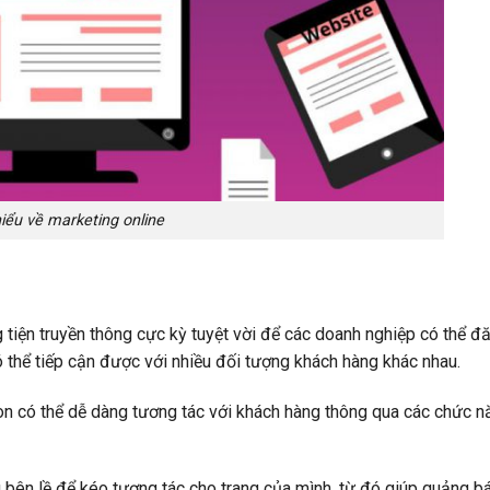
iểu về marketing online
iện truyền thông cực kỳ tuyệt vời để các doanh nghiệp có thể đă
 thể tiếp cận được với nhiều đối tượng khách hàng khác nhau.
òn có thể dễ dàng tương tác với khách hàng thông qua các chức 
 bên lề để kéo tương tác cho trang của mình, từ đó giúp quảng bá