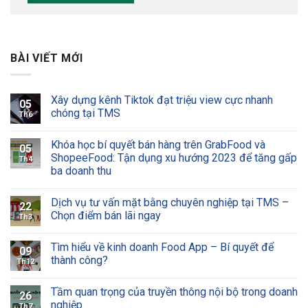
BÀI VIẾT MỚI
Xây dựng kênh Tiktok đạt triệu view cực nhanh
05
chóng tại TMS
Th6
Khóa học bí quyết bán hàng trên GrabFood và
05
ShopeeFood: Tận dụng xu hướng 2023 để tăng gấp
Th4
ba doanh thu
Dịch vụ tư vấn mặt bằng chuyên nghiệp tại TMS –
22
Chọn điểm bán lãi ngay
Th3
Tìm hiểu về kinh doanh Food App – Bí quyết để
09
thành công?
Th12
Tầm quan trọng của truyền thông nội bộ trong doanh
26
nghiệp
Th7