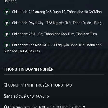
Đà Nẵng
Chi nhánh: 240 đường 3/2, Quận 10, Thành phố Hồ Chí Minh.
Chi nhánh: Royal City - 72A Nguyễn Trãi, Thanh Xuân, Hà Nội.
Chi nhánh: 25 Âu Cơ, Thành phố Kon Tum, Tỉnh Kon Tum.
Chi nhánh: Tòa Nhà HAGL - 33 Nguyễn Công Trứ, Thành phố
Buôn Ma Thuột, Đak Lak.
THÔNG TIN DOANH NGHIỆP
CÔNG TY TNHH TRUYỀN THÔNG TMS
Mã số thuế :0401669616
Thời gian làm việc: 8:00 - 17:30 (Thứ 2 - Thứ 7)