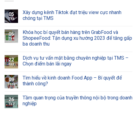
Xây dựng kênh Tiktok đạt triệu view cực nhanh
05
chóng tại TMS
Th6
Khóa học bí quyết bán hàng trên GrabFood và
05
ShopeeFood: Tận dụng xu hướng 2023 để tăng gấp
Th4
ba doanh thu
Dịch vụ tư vấn mặt bằng chuyên nghiệp tại TMS –
22
Chọn điểm bán lãi ngay
Th3
Tìm hiểu về kinh doanh Food App – Bí quyết để
09
thành công?
Th12
Tầm quan trọng của truyền thông nội bộ trong doanh
26
nghiệp
Th7