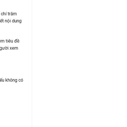
 chí trăm
hết nội dung
êm tiêu đề
 người xem
ếu không có