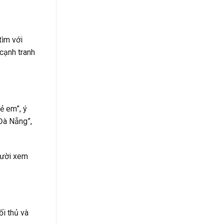
tìm với
cạnh tranh
ẻ em”, ý
 Đà Nẵng”,
gười xem
ối thủ và