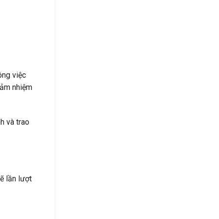
ông việc
 đảm nhiệm
h và trao
ẽ lần lượt