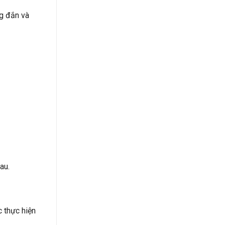
g đắn và
au.
 thực hiện