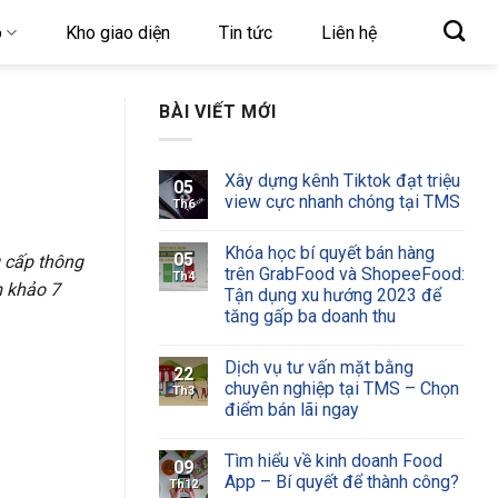
o
Kho giao diện
Tin tức
Liên hệ
BÀI VIẾT MỚI
Xây dựng kênh Tiktok đạt triệu
05
view cực nhanh chóng tại TMS
Th6
Khóa học bí quyết bán hàng
05
g cấp thông
trên GrabFood và ShopeeFood:
Th4
m khảo 7
Tận dụng xu hướng 2023 để
tăng gấp ba doanh thu
Dịch vụ tư vấn mặt bằng
22
chuyên nghiệp tại TMS – Chọn
Th3
điểm bán lãi ngay
Tìm hiểu về kinh doanh Food
09
App – Bí quyết để thành công?
Th12