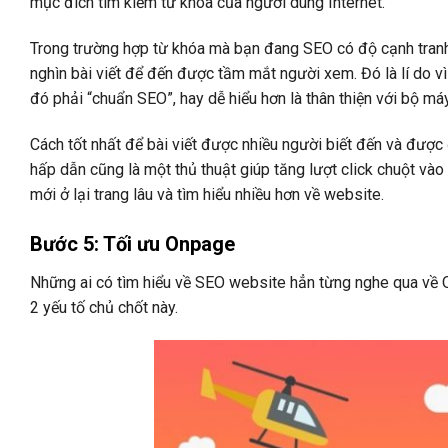
mục đích tìm kiếm từ khóa của người dùng Internet.
Trong trường hợp từ khóa mà bạn đang SEO có độ cạnh tranh
nghìn bài viết để đến được tầm mắt người xem. Đó là lí do vì
đó phải “chuẩn SEO”, hay dễ hiểu hơn là thân thiện với bộ má
Cách tốt nhất để bài viết được nhiều người biết đến và được
hấp dẫn cũng là một thủ thuật giúp tăng lượt click chuột vào
mới ở lại trang lâu và tìm hiểu nhiều hơn về website.
Bước 5: Tối ưu Onpage
Những ai có tìm hiểu về SEO website hẳn từng nghe qua về
2 yếu tố chủ chốt này.