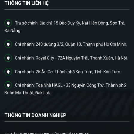
THÔNG TIN LIÊN HỆ
Trụ sở chính: Địa chỉ: 15 Đào Duy Kỳ, Nại Hiên Đông, Sơn Trà,
Đà Nẵng
Chi nhánh: 240 đường 3/2, Quận 10, Thành phố Hồ Chí Minh.
Chi nhánh: Royal City - 72A Nguyễn Trãi, Thanh Xuân, Hà Nội.
Chi nhánh: 25 Âu Cơ, Thành phố Kon Tum, Tỉnh Kon Tum.
Chi nhánh: Tòa Nhà HAGL - 33 Nguyễn Công Trứ, Thành phố
Buôn Ma Thuột, Đak Lak.
THÔNG TIN DOANH NGHIỆP