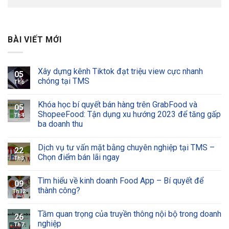
BÀI VIẾT MỚI
Xây dựng kênh Tiktok đạt triệu view cực nhanh
05
chóng tại TMS
Th6
Khóa học bí quyết bán hàng trên GrabFood và
05
ShopeeFood: Tận dụng xu hướng 2023 để tăng gấp
Th4
ba doanh thu
Dịch vụ tư vấn mặt bằng chuyên nghiệp tại TMS –
22
Chọn điểm bán lãi ngay
Th3
Tìm hiểu về kinh doanh Food App – Bí quyết để
09
thành công?
Th12
Tầm quan trọng của truyền thông nội bộ trong doanh
26
nghiệp
Th7