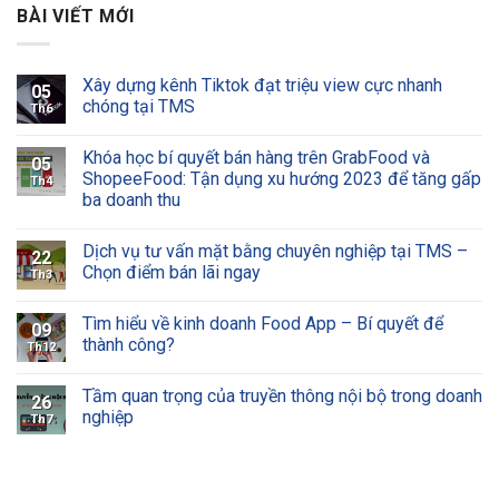
BÀI VIẾT MỚI
Xây dựng kênh Tiktok đạt triệu view cực nhanh
05
chóng tại TMS
Th6
Khóa học bí quyết bán hàng trên GrabFood và
05
ShopeeFood: Tận dụng xu hướng 2023 để tăng gấp
Th4
ba doanh thu
Dịch vụ tư vấn mặt bằng chuyên nghiệp tại TMS –
22
Chọn điểm bán lãi ngay
Th3
Tìm hiểu về kinh doanh Food App – Bí quyết để
09
thành công?
Th12
Tầm quan trọng của truyền thông nội bộ trong doanh
26
nghiệp
Th7