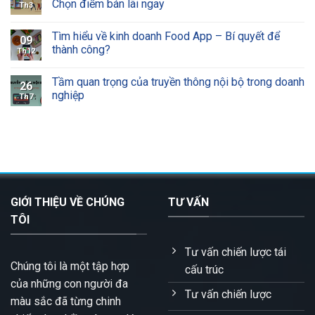
Chọn điểm bán lãi ngay
Th3
Tìm hiểu về kinh doanh Food App – Bí quyết để
09
thành công?
Th12
Tầm quan trọng của truyền thông nội bộ trong doanh
26
nghiệp
Th7
GIỚI THIỆU VỀ CHÚNG
TƯ VẤN
TÔI
Tư vấn chiến lược tái
Chúng tôi là một tập hợp
cấu trúc
của những con người đa
Tư vấn chiến lược
màu sắc đã từng chinh