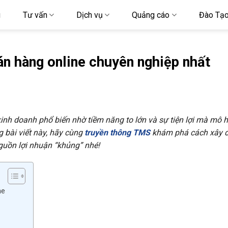
u
Tư vấn
Dịch vụ
Quảng cáo
Đào Tạ
n hàng online chuyên nghiệp nhất
inh doanh phổ biến nhờ tiềm năng to lớn và sự tiện lợi mà mô h
 bài viết này, hãy cùng
truyền thông TMS
khám phá cách xây 
guồn lợi nhuận “khủng” nhé!
ne