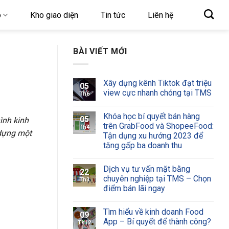
o
Kho giao diện
Tin tức
Liên hệ
BÀI VIẾT MỚI
Xây dựng kênh Tiktok đạt triệu
05
view cực nhanh chóng tại TMS
Th6
Khóa học bí quyết bán hàng
05
ình kinh
trên GrabFood và ShopeeFood:
Th4
dựng một
Tận dụng xu hướng 2023 để
tăng gấp ba doanh thu
Dịch vụ tư vấn mặt bằng
22
chuyên nghiệp tại TMS – Chọn
Th3
điểm bán lãi ngay
Tìm hiểu về kinh doanh Food
09
App – Bí quyết để thành công?
Th12