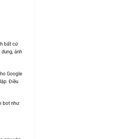
ch bất cứ
i dung, ảnh
 cho Google
lặp. Điều
e bot như: