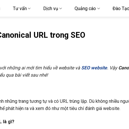
u
Tư vấn
Dịch vụ
Quảng cáo
Đào Tạ
 Canonical URL trong SEO
ới những ai mới tìm hiểu về website và
SEO website
. Vậy
Cano
 qua bài viết sau nhé!
inh những trang tương tự và có URL trùng lặp. Dù không nhiều ng
hể phát hiện ra và xem đó như một tiêu chí đánh giá website.
 là gì?