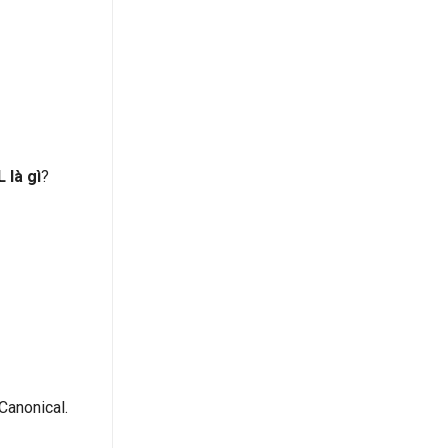
 là gì
?
Canonical.