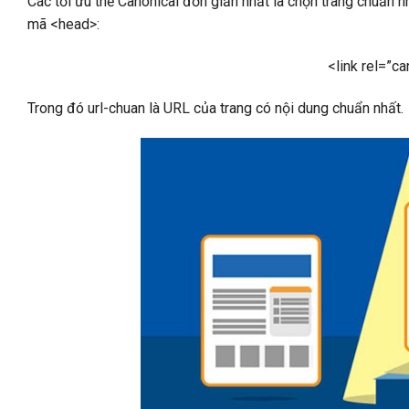
Các tối ưu thẻ Canonical đơn giản nhất là chọn trang chuẩn 
mã <head>:
<link rel=”ca
Trong đó url-chuan là URL của trang có nội dung chuẩn nhất.