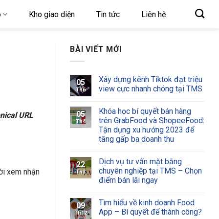
o
Kho giao diện
Tin tức
Liên hệ
BÀI VIẾT MỚI
Xây dựng kênh Tiktok đạt triệu
05
view cực nhanh chóng tại TMS
Th6
Khóa học bí quyết bán hàng
05
nical URL
trên GrabFood và ShopeeFood:
Th4
Tận dụng xu hướng 2023 để
tăng gấp ba doanh thu
Dịch vụ tư vấn mặt bằng
22
chuyên nghiệp tại TMS – Chọn
ười xem nhận
Th3
điểm bán lãi ngay
Tìm hiểu về kinh doanh Food
09
App – Bí quyết để thành công?
Th12