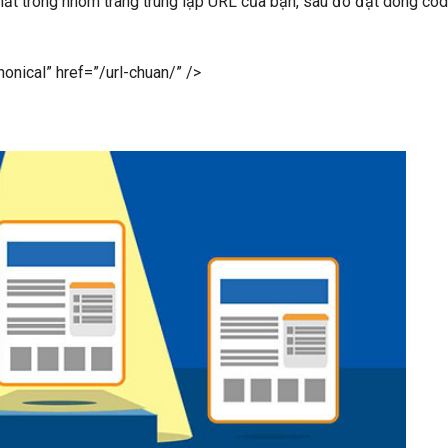
nhất trong nhóm trang trùng lặp URL của bạn, sau đó đặt dòng co
nonical” href=”/url-chuan/” />