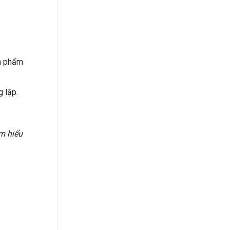
ản phẩm
g lặp.
m hiểu