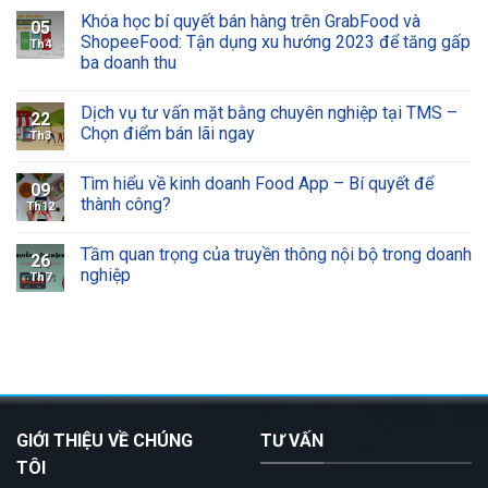
Khóa học bí quyết bán hàng trên GrabFood và
05
ShopeeFood: Tận dụng xu hướng 2023 để tăng gấp
Th4
ba doanh thu
Dịch vụ tư vấn mặt bằng chuyên nghiệp tại TMS –
22
Chọn điểm bán lãi ngay
Th3
Tìm hiểu về kinh doanh Food App – Bí quyết để
09
thành công?
Th12
Tầm quan trọng của truyền thông nội bộ trong doanh
26
nghiệp
Th7
GIỚI THIỆU VỀ CHÚNG
TƯ VẤN
TÔI