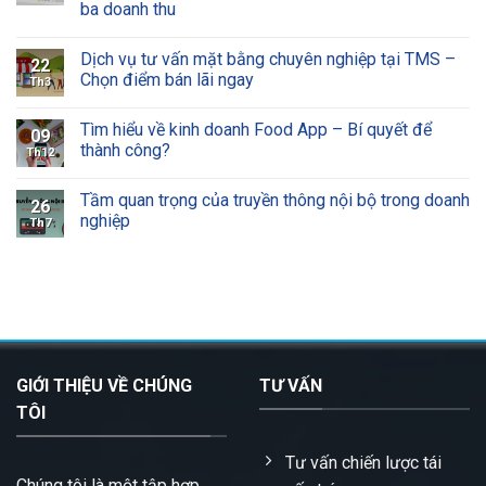
ba doanh thu
Dịch vụ tư vấn mặt bằng chuyên nghiệp tại TMS –
22
Chọn điểm bán lãi ngay
Th3
Tìm hiểu về kinh doanh Food App – Bí quyết để
09
thành công?
Th12
Tầm quan trọng của truyền thông nội bộ trong doanh
26
nghiệp
Th7
GIỚI THIỆU VỀ CHÚNG
TƯ VẤN
TÔI
Tư vấn chiến lược tái
Chúng tôi là một tập hợp