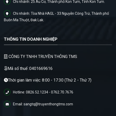
Chi nhánh: 25 Âu Cơ, Thành phố Kon Tum, Tỉnh Kon Tum.
Chi nhánh: Tòa Nhà HAGL - 33 Nguyễn Công Trứ, Thành phố
Buôn Ma Thuột, Đak Lak.
THÔNG TIN DOANH NGHIỆP
CÔNG TY TNHH TRUYỀN THÔNG TMS
Mã số thuế :0401669616
Thời gian làm việc: 8:00 - 17:30 (Thứ 2 - Thứ 7)
Hotline: 0826.52.1234 - 0762.70.7676
Email: sangtq@truyenthongtms.com