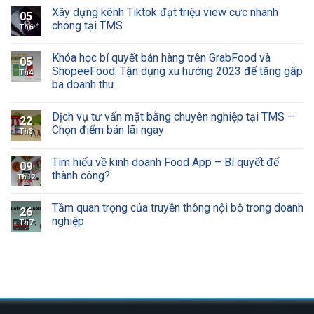
Xây dựng kênh Tiktok đạt triệu view cực nhanh
05
chóng tại TMS
Th6
Khóa học bí quyết bán hàng trên GrabFood và
05
ShopeeFood: Tận dụng xu hướng 2023 để tăng gấp
Th4
ba doanh thu
Dịch vụ tư vấn mặt bằng chuyên nghiệp tại TMS –
22
Chọn điểm bán lãi ngay
Th3
Tìm hiểu về kinh doanh Food App – Bí quyết để
09
thành công?
Th12
Tầm quan trọng của truyền thông nội bộ trong doanh
26
nghiệp
Th7