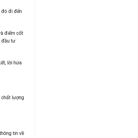
 đó đi đến
và điểm cốt
 đầu tư
t, lời hứa
h chất lượng
thông tin về