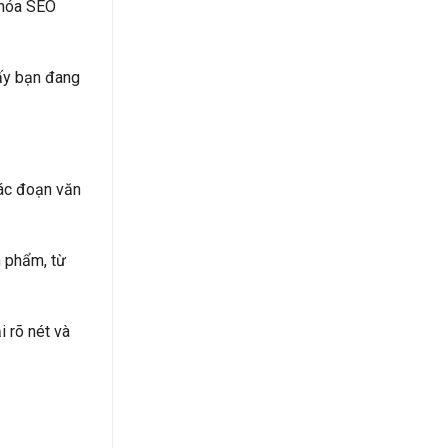
khóa SEO
ấy bạn đang
các đoạn văn
n phẩm, từ
 rõ nét và