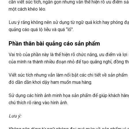
cần viết súc tích, ngắn gọn nhưng vẫn thể hiện rõ ưu điểm 
một cách khéo léo.
Lưu ý răng không nên sử dụng từ ngữ quá kích hay phóng đạ
quảng cáo quá lộ liễu và quá “lố”.
Phần thân bài quảng cáo sản phẩm
Vai trò của phần này là thể hiện rõ chức năng, ưu điểm và l
của mình ra thành nhiều đoạn nhỏ để tạo quãng nghỉ, đồng 
Viết súc tích nhưng vẫn làm nổi bật các chi tiết về sản phẩ
đó dần dần khơi dậy ham muốn mua hàng.
Sử dụng các hình ảnh minh họa sản phẩm để giúp khách hàng 
chú thích rõ ràng vào hình ảnh.
Lưu ý: