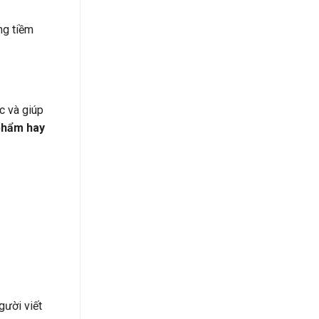
ng tiềm
c và giúp
phẩm hay
gười viết