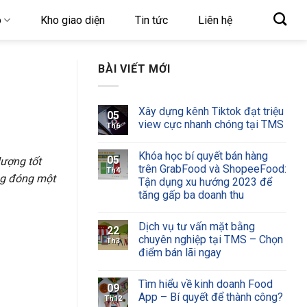
o
Kho giao diện
Tin tức
Liên hệ
BÀI VIẾT MỚI
Xây dựng kênh Tiktok đạt triệu
05
view cực nhanh chóng tại TMS
Th6
Khóa học bí quyết bán hàng
05
lượng tốt
trên GrabFood và ShopeeFood:
Th4
g đóng một
Tận dụng xu hướng 2023 để
tăng gấp ba doanh thu
Dịch vụ tư vấn mặt bằng
22
chuyên nghiệp tại TMS – Chọn
Th3
điểm bán lãi ngay
Tìm hiểu về kinh doanh Food
09
App – Bí quyết để thành công?
Th12