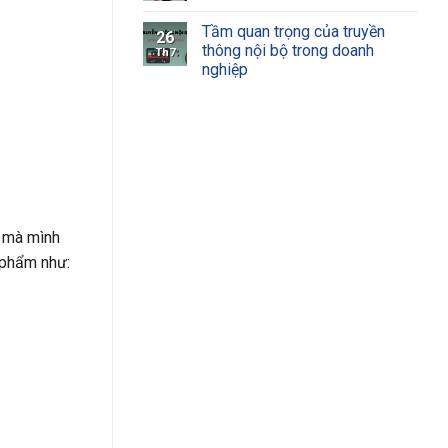
Tầm quan trọng của truyền
26
thông nội bộ trong doanh
Th7
nghiệp
ụ mà mình
 phẩm như: