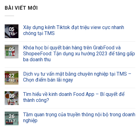
BÀI VIẾT MỚI
Xây dựng kênh Tiktok đạt triệu view cực nhanh
05
chóng tại TMS
Th6
Khóa học bí quyết bán hàng trên GrabFood và
05
ShopeeFood: Tận dụng xu hướng 2023 để tăng gấp
Th4
ba doanh thu
Dịch vụ tư vấn mặt bằng chuyên nghiệp tại TMS –
22
Chọn điểm bán lãi ngay
Th3
Tìm hiểu về kinh doanh Food App – Bí quyết để
09
thành công?
Th12
Tầm quan trọng của truyền thông nội bộ trong doanh
26
nghiệp
Th7