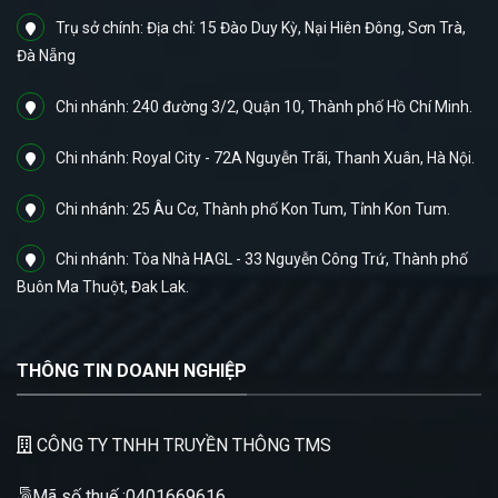
Trụ sở chính: Địa chỉ: 15 Đào Duy Kỳ, Nại Hiên Đông, Sơn Trà,
Đà Nẵng
Chi nhánh: 240 đường 3/2, Quận 10, Thành phố Hồ Chí Minh.
Chi nhánh: Royal City - 72A Nguyễn Trãi, Thanh Xuân, Hà Nội.
Chi nhánh: 25 Âu Cơ, Thành phố Kon Tum, Tỉnh Kon Tum.
Chi nhánh: Tòa Nhà HAGL - 33 Nguyễn Công Trứ, Thành phố
Buôn Ma Thuột, Đak Lak.
THÔNG TIN DOANH NGHIỆP
CÔNG TY TNHH TRUYỀN THÔNG TMS
Mã số thuế :0401669616