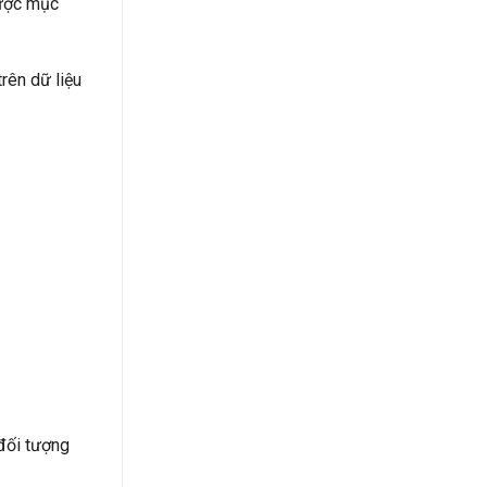
được mục
rên dữ liệu
 đối tượng