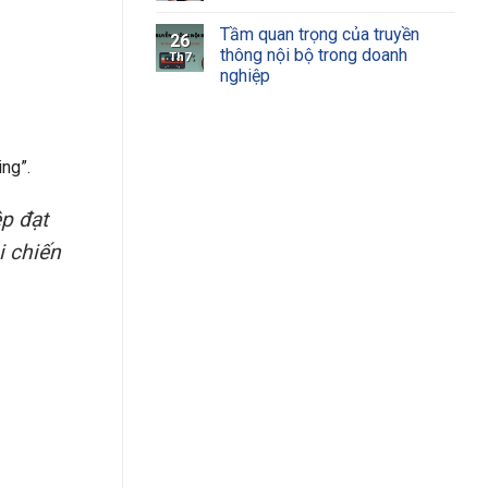
Tầm quan trọng của truyền
26
thông nội bộ trong doanh
Th7
nghiệp
ing”.
ệp đạt
i chiến