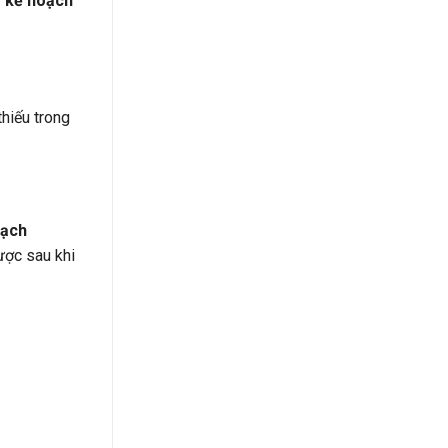
 kế hoạch
hiếu trong
oạch
được sau khi