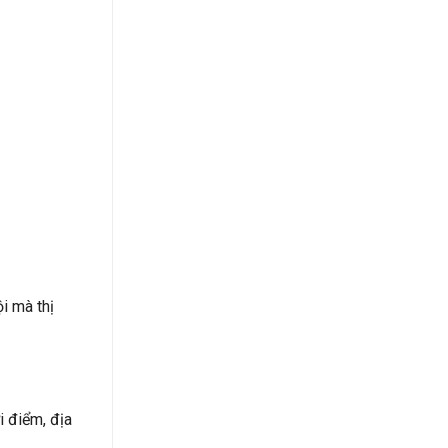
i mà thị
i điểm, địa