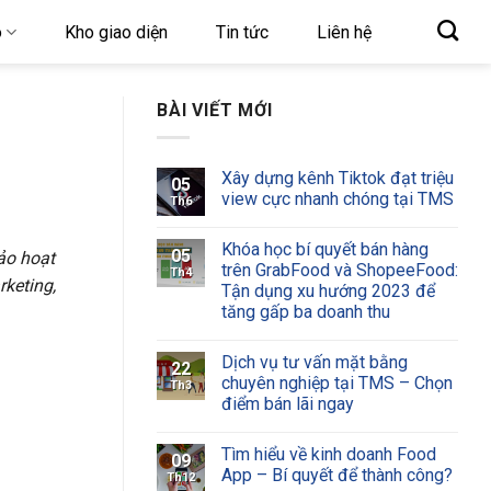
o
Kho giao diện
Tin tức
Liên hệ
BÀI VIẾT MỚI
Xây dựng kênh Tiktok đạt triệu
05
view cực nhanh chóng tại TMS
Th6
Khóa học bí quyết bán hàng
05
o hoạt
trên GrabFood và ShopeeFood:
Th4
keting,
Tận dụng xu hướng 2023 để
tăng gấp ba doanh thu
Dịch vụ tư vấn mặt bằng
22
chuyên nghiệp tại TMS – Chọn
Th3
điểm bán lãi ngay
Tìm hiểu về kinh doanh Food
09
App – Bí quyết để thành công?
Th12