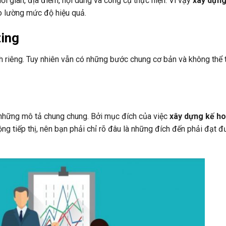
thời gian, địa điểm, nội dung và công cụ thực hiện. Vì vậy
xây dựng
đo lường mức độ hiệu quả.
ing
 riêng. Tuy nhiên vẫn có những bước chung cơ bản và không thể t
h những mô tả chung chung. Bởi mục đích của việc
xây dựng kế h
động tiếp thị, nên bạn phải chỉ rõ đâu là những đích đến phải đạt 