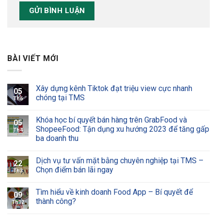
BÀI VIẾT MỚI
Xây dựng kênh Tiktok đạt triệu view cực nhanh
05
chóng tại TMS
Th6
Khóa học bí quyết bán hàng trên GrabFood và
05
ShopeeFood: Tận dụng xu hướng 2023 để tăng gấp
Th4
ba doanh thu
Dịch vụ tư vấn mặt bằng chuyên nghiệp tại TMS –
22
Chọn điểm bán lãi ngay
Th3
Tìm hiểu về kinh doanh Food App – Bí quyết để
09
thành công?
Th12