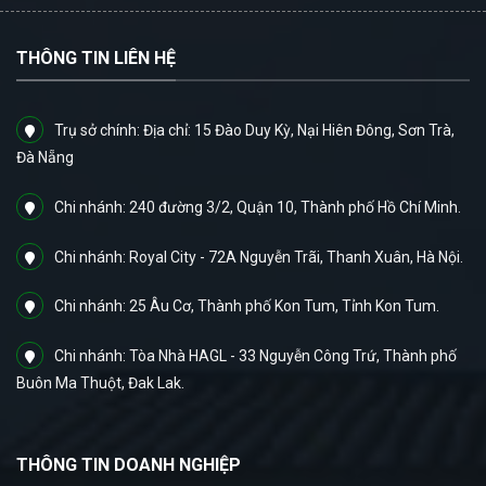
THÔNG TIN LIÊN HỆ
Trụ sở chính: Địa chỉ: 15 Đào Duy Kỳ, Nại Hiên Đông, Sơn Trà,
Đà Nẵng
Chi nhánh: 240 đường 3/2, Quận 10, Thành phố Hồ Chí Minh.
Chi nhánh: Royal City - 72A Nguyễn Trãi, Thanh Xuân, Hà Nội.
Chi nhánh: 25 Âu Cơ, Thành phố Kon Tum, Tỉnh Kon Tum.
Chi nhánh: Tòa Nhà HAGL - 33 Nguyễn Công Trứ, Thành phố
Buôn Ma Thuột, Đak Lak.
THÔNG TIN DOANH NGHIỆP