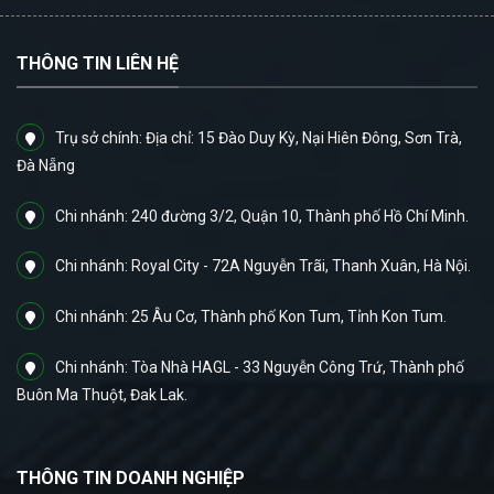
THÔNG TIN LIÊN HỆ
Trụ sở chính: Địa chỉ: 15 Đào Duy Kỳ, Nại Hiên Đông, Sơn Trà,
Đà Nẵng
Chi nhánh: 240 đường 3/2, Quận 10, Thành phố Hồ Chí Minh.
Chi nhánh: Royal City - 72A Nguyễn Trãi, Thanh Xuân, Hà Nội.
Chi nhánh: 25 Âu Cơ, Thành phố Kon Tum, Tỉnh Kon Tum.
Chi nhánh: Tòa Nhà HAGL - 33 Nguyễn Công Trứ, Thành phố
Buôn Ma Thuột, Đak Lak.
THÔNG TIN DOANH NGHIỆP