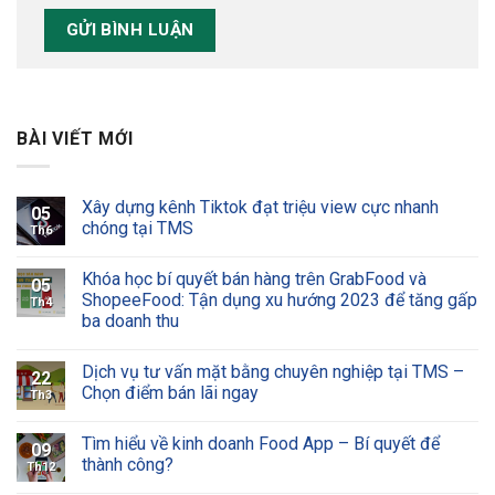
BÀI VIẾT MỚI
Xây dựng kênh Tiktok đạt triệu view cực nhanh
05
chóng tại TMS
Th6
Khóa học bí quyết bán hàng trên GrabFood và
05
ShopeeFood: Tận dụng xu hướng 2023 để tăng gấp
Th4
ba doanh thu
Dịch vụ tư vấn mặt bằng chuyên nghiệp tại TMS –
22
Chọn điểm bán lãi ngay
Th3
Tìm hiểu về kinh doanh Food App – Bí quyết để
09
thành công?
Th12