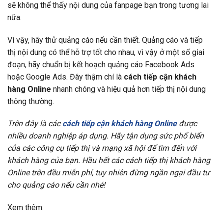
sẽ không thể thấy nội dung của fanpage bạn trong tương lai
nữa.
Vì vậy, hãy thử quảng cáo nếu cần thiết. Quảng cáo và tiếp
thị nội dung có thể hỗ trợ tốt cho nhau, vì vậy ở một số giai
đoạn, hãy chuẩn bị kết hoạch quảng cáo Facebook Ads
hoặc Google Ads. Đây thậm chí là
cách tiếp cận khách
hàng Online
nhanh chóng và hiệu quả hơn tiếp thị nội dung
thông thường.
Trên đây là các
cách tiếp cận khách hàng Online
được
nhiều doanh nghiệp áp dụng. Hãy tận dụng sức phổ biến
của các công cụ tiếp thị và mạng xã hội để tìm đến với
khách hàng của bạn. Hầu hết các cách tiếp thị khách hàng
Online trên đều miễn phí, tuy nhiên đừng ngần ngại đầu tư
cho quảng cáo nếu cần nhé!
Xem thêm: