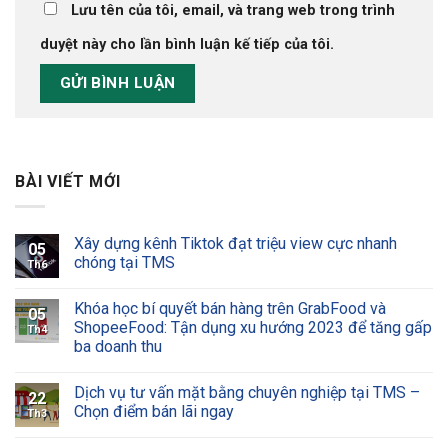
Lưu tên của tôi, email, và trang web trong trình
duyệt này cho lần bình luận kế tiếp của tôi.
BÀI VIẾT MỚI
Xây dựng kênh Tiktok đạt triệu view cực nhanh
05
chóng tại TMS
Th6
Khóa học bí quyết bán hàng trên GrabFood và
05
ShopeeFood: Tận dụng xu hướng 2023 để tăng gấp
Th4
ba doanh thu
Dịch vụ tư vấn mặt bằng chuyên nghiệp tại TMS –
22
Chọn điểm bán lãi ngay
Th3