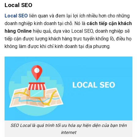
Local SEO
Local SEO
liên quan và đem lại lợi ích nhiều hơn cho những
doanh nghiệp kinh doanh tại chỗ. Nó là
cách tiếp cận khách
hàng Online
hiệu quả, dựa vào Local SEO, doanh nghiệp sẽ
tiếp cận được lượng khách hàng trực tuyến khổng lồ, điều họ
không làm được khi chỉ kinh doanh tại địa phương.
SEO Local là quá trình tối ưu hóa sự hiện diện của bạn trên
internet