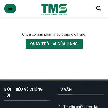
Skip
to
content
Chưa có sản phẩm nào trong giỏ hàng.
QUAY TRỞ LẠI CỬA HÀNG
GIỚI THIỆU VỀ CHÚNG
TƯ VẤN
TÔI
Tư vấn chiến lược tái